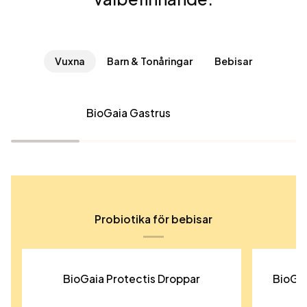
Vuxna
Barn & Tonåringar
Bebisar
BioGaia
BioGaia
BioGaia Gastrus
Gastrus
Prodentis
Probiotika för bebisar
En introduktion till
probiotika
BioGaia
BioGaia
BioGaia Protectis Droppar
BioGai
Protectis
Protecti
För inte så länge sedan trodde man att
Droppar
Droppar