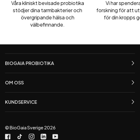
Våra kliniskt bevisade probiotika
Vi har spendera
stödjer dina tarmbakterier och
forskning för att u
övergripande hälsa och
för din kropps g
välbefinnande.
BIOGAIA PROBIOTIKA
OM OSS
KUNDSERVICE
©
BioGaia Sverige
2026