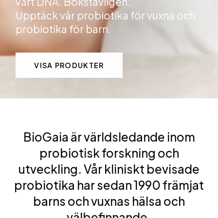
vårt DNA. Bokstavligen.
Upptäck vår probiotika för vuxna och
probiotika för barn.
VISA PRODUKTER
BioGaia är världsledande inom
probiotisk forskning och
utveckling. Vår kliniskt bevisade
probiotika har sedan 1990 främjat
barns och vuxnas hälsa och
välbefinnande.